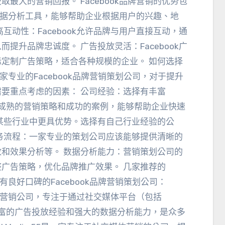
获取最大的营销回报
。
Facebook品牌营销的优势包
的数据分析工具
，
能够帮助企业根据用户的兴趣
、地
高互动性
：
Facebook允许品牌与用户直接互动
，
通
从而提升品牌忠诚度
。
广告投放灵活
：
Facebook广
标定制广告策略
，
适合各种规模的企业
。
如何选择
家专业的Facebook品牌营销策划公司
，
对于提升
需要重点考虑的因素
：
公司经验
：
选择有丰富
成熟的营销策略和成功的案例
，
能够帮助企业快速
某些行业中更具优势
。
选择有自己行业经验的公
务流程
：
一家专业的策划公司应该能够提供清晰的
放和效果分析等
。
数据分析能力
：
营销策划公司的
整广告策略
，
优化品牌推广效果
。
几家推荐的
内有良好口碑的Facebook品牌营销策划公司
：
字营销公司
，
专注于通过社交媒体平台（包括
富的广告投放经验和强大的数据分析能力
，
是众多