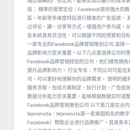
通过精确的广告定向
，
能够实现以最小的成本
括
： 精準的受眾定位：
Facebook提供强大
區、
年龄等多维度特征进行精准的广告投放
。
过评论
、讚、
分享等方式
，
增强用户参与感
，
告系统具有灵活性
，
可以根据不同的预算和目
一家专业的Facebook品牌营销策划公司 选择一
品牌影响力至关重要
。
以下几点是选择公司时
Facebook品牌营销经验的公司
，
他们通常拥有
提升品牌影响力
。
行业专长
：
不同公司可能在
司
，
可以更好地理解你的品牌需求
。
透明的服
服务流程
，
包括方案制定
、
执行计划
、
广告投
数据分析能力至关重要
，
能够根据数据实时调
Facebook品牌营销策划公司 以下是几家在业
Wpromote
：
Wpromote是一家美国知名的数
Facebook）帮助企业进行品牌推广
。
其具有丰