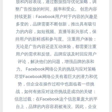
放和内容表现
，
通过数据指导优化策略
，
调
整广告投放的时间
、
频率和受众
。
创意内容
持续更新
：
Facebook用户对于内容的兴趣是
多变的
，
品牌需要不断创新
，
推出具有吸引
力的内容
，
如短视频
、
直播等新兴形式
，
保
持用户的新鲜感和参与度
。
注重用户体验
：
无论是广告内容还是互动体验
，
都需要注重
用户的需求和反馈
。
品牌应该及时回应用户
评论
，
解决他们的问题
，
增强品牌的亲和
力
。
Facebook网络公关的挑战与应对策略
尽管Facebook网络公关有着巨大的潜力和优
势
，
但企业在操作过程中也面临着一些挑
战
，
如何有效应对这些挑战是成功的关键
：
信息过载
：
在Facebook这个信息量庞大的平
台上
，
品牌的内容容易被淹没
。
因此
，
企业