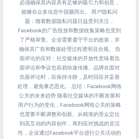
必须确保其内容具有足够的吸引力和创意
，
能够在众多信息中脱颖而出
。
用户隐私问
题
：
随着数据隐私问题日益受到关注
，
Facebook的广告投放和数据收集策略也受到
了严格审查
。
企业需要遵守平台的政策
，
并
确保其广告和数据处理过程透明且合规
。
负
面评论的应对
：
社交媒体的开放性意味着负
面评论和争议也容易快速传播
。
品牌在面对
负面评论时
，
应保持冷静
，
及时回应并妥善
处理
，
避免事态恶化
。
总结
：
Facebook网络
公关的未来趋势 随着社交媒体的不断发展和
用户行为的变化
，
Facebook网络公关的策略
也需要不断调整和创新
。
从精准的受众定位
到高互动的内容创作
，
再到应对挑战的灵活
性
，
企业通过Facebook平台进行公关活动的