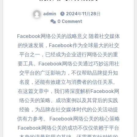
admin
2024
年11月28日
0
Comment
Facebook网络公关的战略意义 随着社交媒体
的快速发展
，
Facebook作为全球最大的社交
平台之一
，
已经成为企业进行网络公关的重
要工具
。
Facebook网络公关通过巧妙运用社
交平台的广泛影响力
，
不仅帮助品牌提升知
名度
，
还能有效建立与消费者的信任关系
。
在这篇文章中
，
我们将深度解析Facebook网
络公关的策略
、
成功案例以及其背后的实践
经验
，
为品牌在社交媒体时代的公关活动提
供有力参考
。
Facebook网络公关的核心策略
Facebook网络公关的成功不仅仅依赖于平台