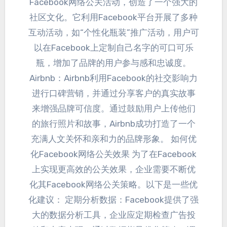
Facebook网络公关活动
，
创造了一个强大的
社区文化
。
它利用Facebook平台开展了多种
互动活动
，
如“个性化瓶装”推广活动
，
用户可
以在Facebook上定制自己名字的可口可乐
瓶
，
增加了品牌的用户参与感和忠诚度
。
Airbnb
：
Airbnb利用Facebook的社交影响力
进行口碑营销
，
并通过分享客户的真实故事
来增强品牌可信度
。
通过鼓励用户上传他们
的旅行照片和故事
，
Airbnb成功打造了一个
充满人文关怀和亲和力的品牌形象
。
如何优
化Facebook网络公关效果 为了在Facebook
上实现更高效的公关效果
，
企业需要不断优
化其Facebook网络公关策略
。
以下是一些优
化建议
：
定期分析数据
：
Facebook提供了强
大的数据分析工具
，
企业应定期检查广告投