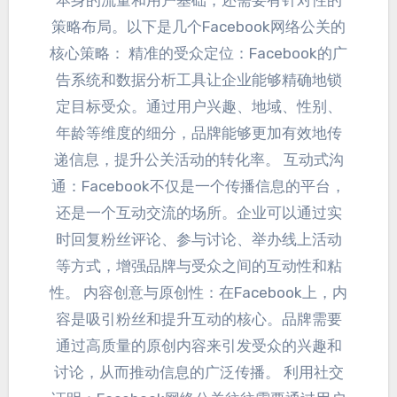
本身的流量和用户基础
，
还需要有针对性的
策略布局
。
以下是几个Facebook网络公关的
核心策略
：
精准的受众定位
：
Facebook的广
告系统和数据分析工具让企业能够精确地锁
定目标受众
。
通过用户兴趣
、
地域
、
性别
、
年龄等维度的细分
，
品牌能够更加有效地传
递信息
，
提升公关活动的转化率
。
互动式沟
通
：
Facebook不仅是一个传播信息的平台
，
还是一个互动交流的场所
。
企业可以通过实
时回复粉丝评论
、
参与讨论
、
举办线上活动
等方式
，
增强品牌与受众之间的互动性和粘
性
。
内容创意与原创性
：
在Facebook上
，
内
容是吸引粉丝和提升互动的核心
。
品牌需要
通过高质量的原创内容来引发受众的兴趣和
讨论
，
从而推动信息的广泛传播
。
利用社交