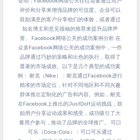
证明
：
Facebook网络公关往往需要通过用户
评价和分享来增强品牌的可信度
。
企业可以
鼓励满意的客户分享他们的体验
，
或者通过
知名博主和意见领袖的推荐来提升品牌声
誉
。
Facebook网络公关的成功案例分析 在
众多Facebook网络公关的成功案例中
，
一些
品牌通过巧妙的策略和出色的执行
，
取得了
显著的市场成效
。
以下是几个典型的成功案
例
：
耐克（Nike）
：
耐克通过Facebook进行
精准的市场定位
，
针对不同地区和不同兴趣
群体推出定制化的广告和内容
。
例如
，
耐克
在Facebook上推出的JustDoIt运动挑战
，
鼓
励用户分享运动成果和感受
，
成功吸引了大
量用户参与
，
推动了品牌的全球推广
。
可口
可乐（Coca-Cola）
：
可口可乐通过